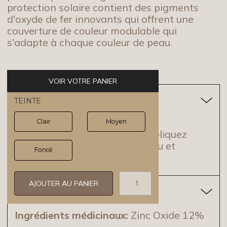
protection solaire contient des pigments
d'oxyde de fer innovants qui offrent une
couverture de couleur modulable qui
s'adapte à chaque couleur de peau.
VOIR VOTRE PANIER
MODE D'EMPLOI
TEINTE
Clair
Moyen
Bien agiter avant d'utiiser. Appliquez
uniformément sur le visage, cou et
Foncé
décolleté.
INGRÉDIENTS
Ingrédients médicinaux:
Zinc Oxide 12%