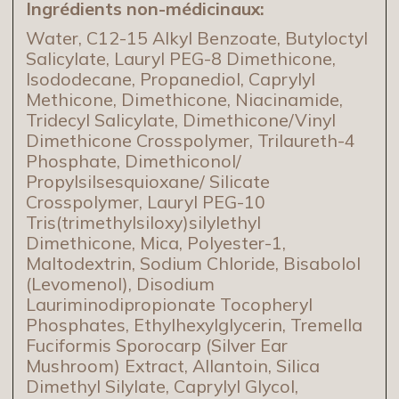
Ingrédients non-médicinaux:
Water, C12-15 Alkyl Benzoate, Butyloctyl
Salicylate, Lauryl PEG-8 Dimethicone,
Isododecane, Propanediol, Caprylyl
Methicone, Dimethicone, Niacinamide,
Tridecyl Salicylate, Dimethicone/Vinyl
Dimethicone Crosspolymer, Trilaureth-4
Phosphate, Dimethiconol/
Propylsilsesquioxane/ Silicate
Crosspolymer, Lauryl PEG-10
Tris(trimethylsiloxy)silylethyl
Dimethicone, Mica, Polyester-1,
Maltodextrin, Sodium Chloride, Bisabolol
(Levomenol), Disodium
Lauriminodipropionate Tocopheryl
Phosphates, Ethylhexylglycerin, Tremella
Fuciformis Sporocarp (Silver Ear
Mushroom) Extract, Allantoin, Silica
Dimethyl Silylate, Caprylyl Glycol,