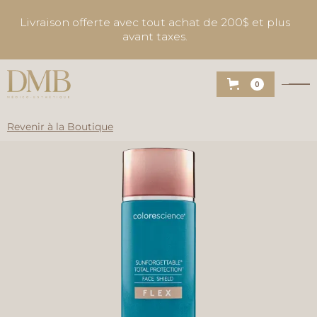
Livraison offerte avec tout achat de 200$ et plus
avant taxes.
0
Revenir à la Boutique