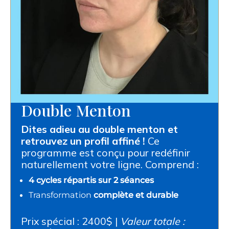
Double Menton
Dites adieu au double menton et
retrouvez un profil affiné !
Ce
programme est conçu pour redéfinir
naturellement votre ligne. Comprend :
4 cycles répartis sur 2 séances
Transformation
complète et durable
Prix spécial : 2400$ |
Valeur totale :