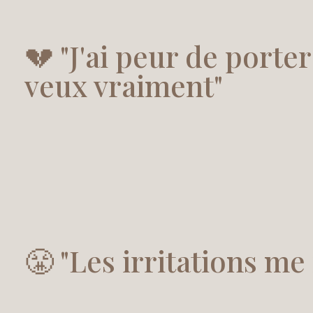
💔 "J'ai peur de porter
veux vraiment"
😤 "Les irritations me