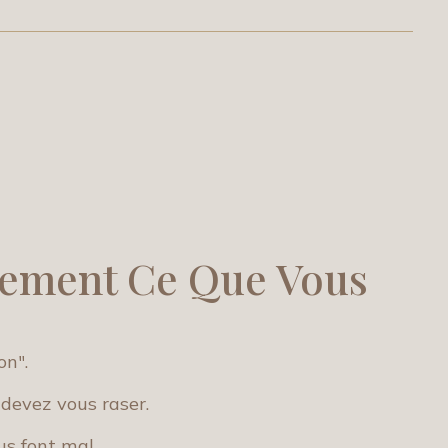
tement Ce Que Vous
on".
 devez vous raser.
us font mal.